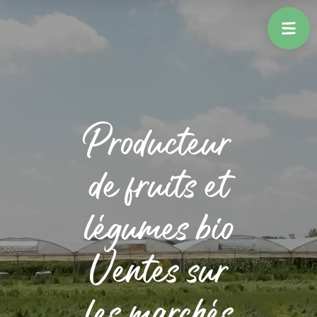
Producteur
de fruits et
légumes bio
Ventes sur
les marchés