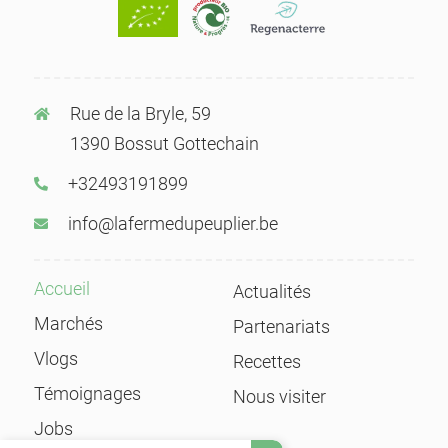
du grand public aux problématiques
environnementales et sociétales).
Rue de la Bryle, 59
1390 Bossut Gottechain
+32493191899
info@lafermedupeuplier.be
Accueil
Actualités
Marchés
Partenariats
Vlogs
Recettes
Témoignages
Nous visiter
Jobs