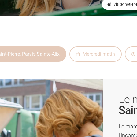
Visiter notre 
t-Pierre, Parvis Sainte-Alix
Mercredi matin
Le 
Sain
Le marc
l'incon