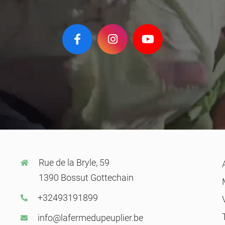
Rue de la Bryle, 59
1390 Bossut Gottechain
+32493191899
info@lafermedupeuplier.be