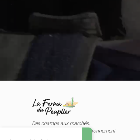
Des champs aux marchés,
nous prenons soin de l'environnement
et de votre santé.