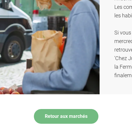
Les com
les hab
Si vous
mercred
retrouv
'Chez Ju
la Ferm
finalem
Retour aux marchés