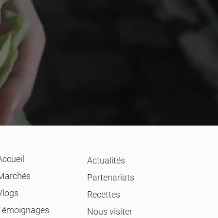
Accueil
Actualités
Marchés
Partenariats
Vlogs
Recettes
Témoignages
Nous visiter