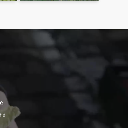
be
.
ché