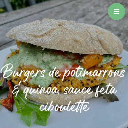
Burgers de potimarrons
& quinoa, sauce feta
ciboulette