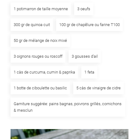
1 potimarron de taille moyenne
3 oeufs
300 gr de quinoa cuit
100 gr de chapêlure ou farine T100
50 gr de mélange de noix mixé
3 oignons rouges ou roscoff
3 gousses d’ail
1 càs de curcuma, cumin & paprika
1 feta
1 botte de ciboulette ou basilic
5 càs de vinaigre de cidre
Garniture suggérée: pains bagnas, poivrons grillés, cornichons
& mesclun